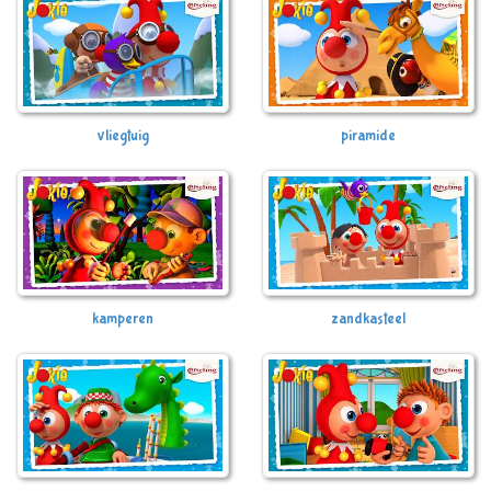
vliegtuig
piramide
kamperen
zandkasteel