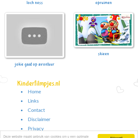
loch ness
opruimen
skieen
jokie gaat op avontuur
Kinderfilmpjes.nl
Home
Links
Contact
Disclaimer
Privacy
Deze website maakt gebruik van cookies om u een optimale
Akkoord!