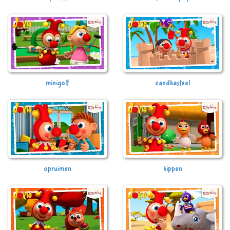
minigolf
zandkasteel
opruimen
kippen