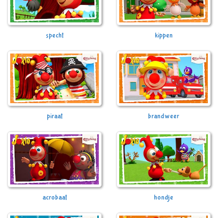
specht
kippen
piraat
brandweer
acrobaat
hondje