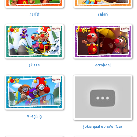
herfst
safari
skieen
acrobaat
vliegtuig
jokie gaat op avontuur