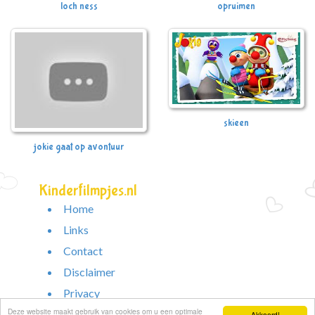
loch ness
opruimen
skieen
jokie gaat op avontuur
Kinderfilmpjes.nl
Home
Links
Contact
Disclaimer
Privacy
Deze website maakt gebruik van cookies om u een optimale
Akkoord!