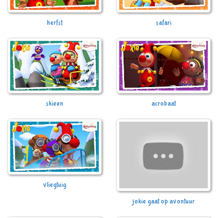
herfst
safari
skieen
acrobaat
vliegtuig
jokie gaat op avontuur