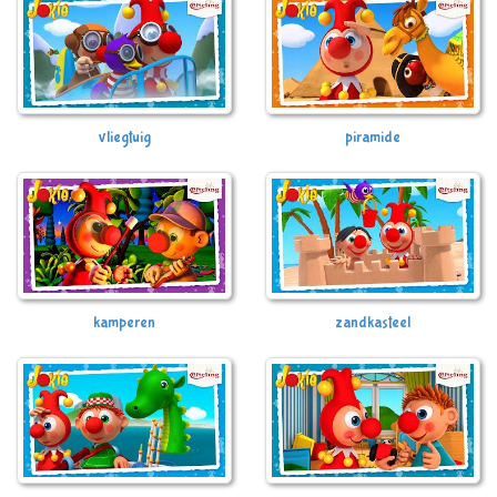
vliegtuig
piramide
kamperen
zandkasteel