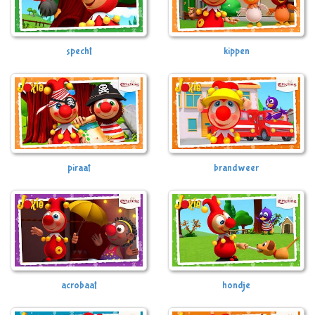
specht
kippen
piraat
brandweer
acrobaat
hondje