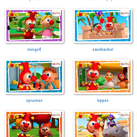
minigolf
zandkasteel
opruimen
kippen