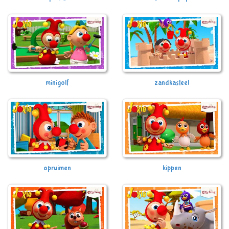
minigolf
zandkasteel
opruimen
kippen