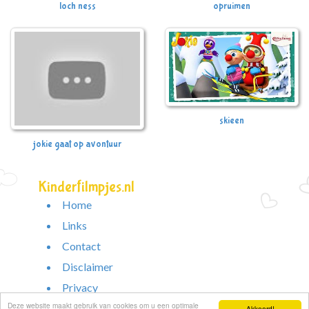
loch ness
opruimen
skieen
jokie gaat op avontuur
Kinderfilmpjes.nl
Home
Links
Contact
Disclaimer
Privacy
Deze website maakt gebruik van cookies om u een optimale
Akkoord!