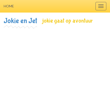
HOME
Toggl
navig
Jokie en Jet
jokie gaat op avontuur