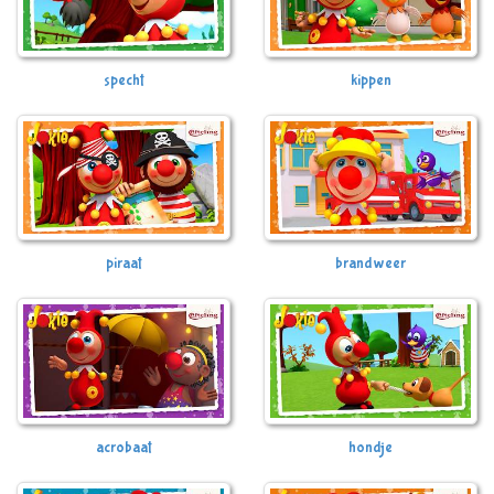
specht
kippen
piraat
brandweer
acrobaat
hondje