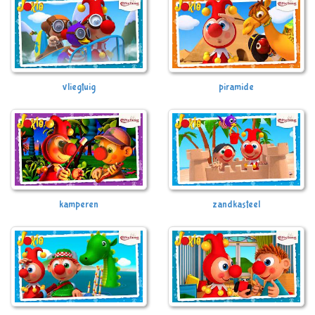
vliegtuig
piramide
kamperen
zandkasteel