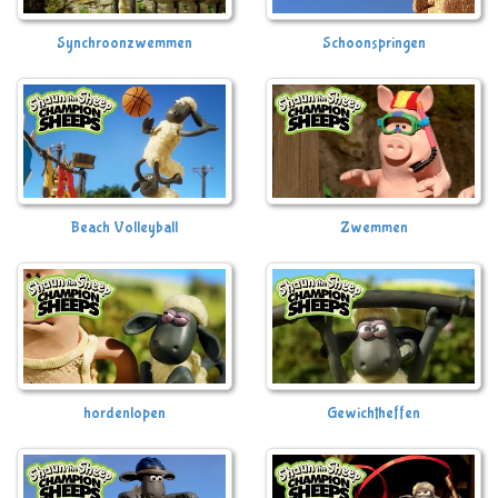
Synchroonzwemmen
Schoonspringen
Beach Volleyball
Zwemmen
hordenlopen
Gewichtheffen