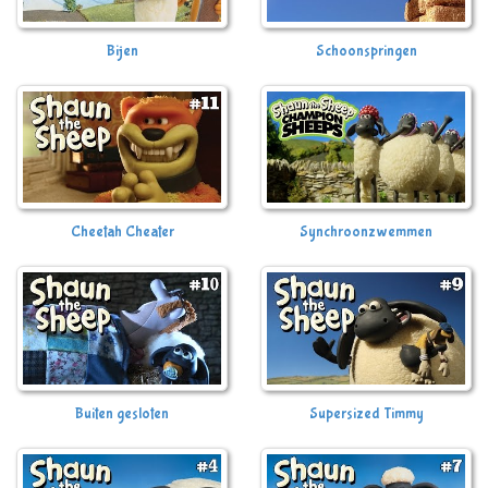
Bijen
Schoonspringen
Cheetah Cheater
Synchroonzwemmen
Buiten gesloten
Supersized Timmy