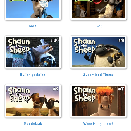
BMX
Lint
Buiten gesloten
Supersized Timmy
Doedelzak
Waar is mijn haar?