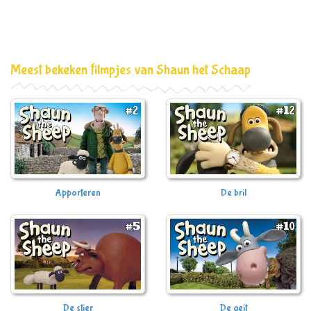
Meest bekeken filmpjes van Shaun het Schaap
Apporteren
De bril
De stier
De geit