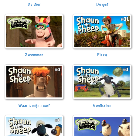
De stier
De geit
Zwemmen
Pizza
Waar is mijn haar?
Voetballen