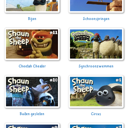
Bijen
Schoonspringen
Cheetah Cheater
Synchroonzwemmen
Buiten gesloten
Circus