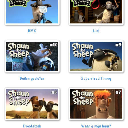
BMX
Lint
Buiten gesloten
Supersized Timmy
Doedelzak
Waar is mijn haar?