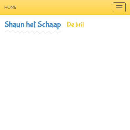
HOME
Toggl
navig
Shaun het Schaap
De bril