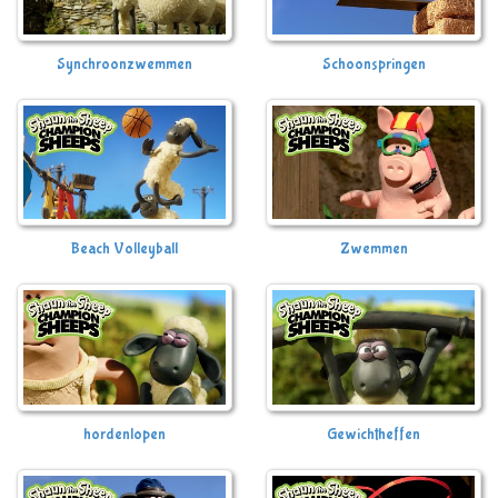
Synchroonzwemmen
Schoonspringen
Beach Volleyball
Zwemmen
hordenlopen
Gewichtheffen