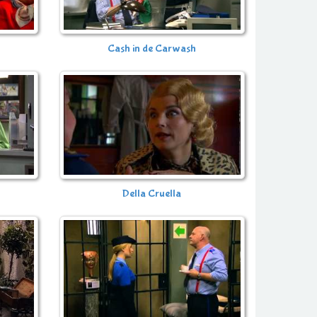
Cash in de Carwash
Della Cruella