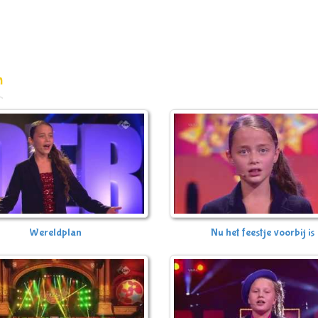
n
Wereldplan
Nu het feestje voorbij is