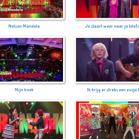
Nelson Mandela
Je staart weer naar je tele
Mijn boek
Ik krijg er straks een zusje 