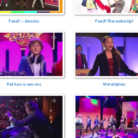
Feest! - dansles
Feest! (Karaokeclip)
Het huis is van ons
Wereldplan