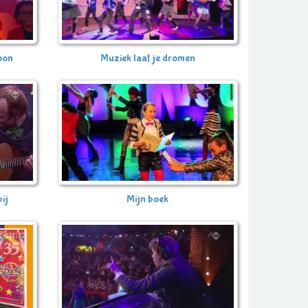
foon
Muziek laat je dromen
bij
Mijn boek