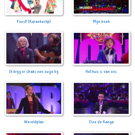
Feest! (Karaokeclip)
Mijn boek
Ik krijg er straks een zusje bij
Het huis is van ons
Wereldplan
Doe de Kanga