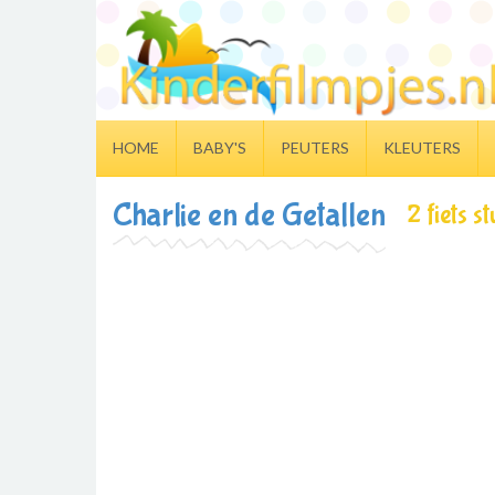
HOME
BABY'S
PEUTERS
KLEUTERS
Charlie en de Getallen
2 fiets s